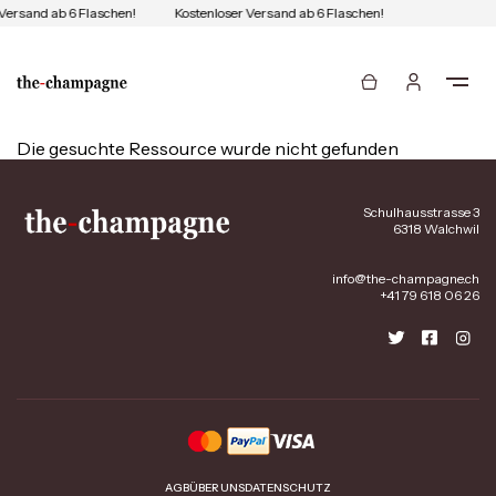
Versand ab 6 Flaschen!
Kostenloser Versand ab 6 Flaschen!
Die gesuchte Ressource wurde nicht gefunden
Schulhausstrasse 3
6318 Walchwil
info@the-champagne.ch
+41 79 618 06 26
AGB
ÜBER UNS
DATENSCHUTZ