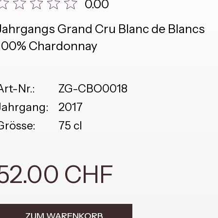
0.00
Jahrgangs Grand Cru Blanc de Blancs
100% Chardonnay
Art-Nr.:
ZG-CBO0018
Jahrgang:
2017
Grösse:
75 cl
52.00 CHF
ZUM WARENKORB