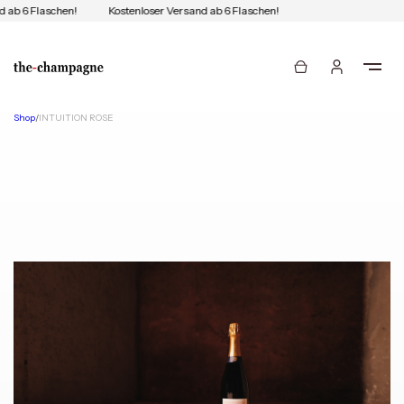
 ab 6 Flaschen!
Kostenloser Versand ab 6 Flaschen!
Shop
/
INTUITION ROSE