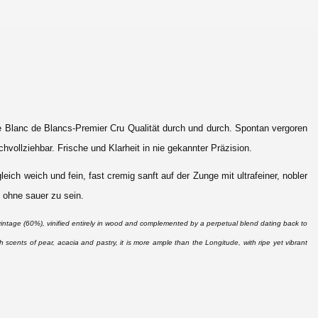
ne Blanc de Blancs-Premier Cru Qualität durch und durch. Spontan vergoren
hvollziehbar. Frische und Klarheit in nie gekannter Präzision.
leich weich und fein, fast cremig sanft auf der Zunge mit ultrafeiner, nobler
 ohne sauer zu sein.
vintage (60%), vinified entirely in wood and complemented by a perpetual blend dating back to
h scents of pear, acacia and pastry, it is more ample than the Longitude, with ripe yet vibrant