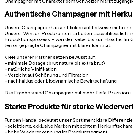
Champagner mit Charakter dem Schweizer Markt zugänglic
Authentische Champagner mit Herkun
Unsere Champagnerhäuser blicken auf teilweise mehrere Jah
Unsere
Winzer-Produzenten arbeiten ausschliesslich m
Produktionsprozess – von der Rebe bis zur Flasche. Im 
terroirgeprägte Champagner mit klarer Identität.
Viele unserer Partner setzen bewusst auf:
- minimale Dosage (brut nature bis extra brut)
- natürliche Vinifikation
- Verzicht auf Schönung und Filtration
- nachhaltige oder biodynamische Bewirtschaftung
Das Ergebnis sind Champagner mit mehr Tiefe, Präzision un
Starke Produkte für starke Wiederver
Für den Handel bedeutet unser Sortiment klare Differenz
- selektierte, exklusive Marken mit echtem Herkunftschara
- hohe Wiedererkennung im Premiumsegment