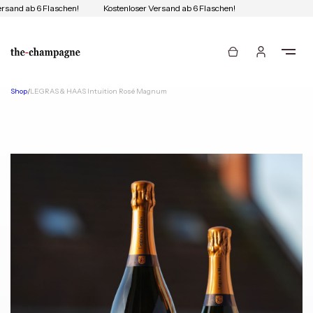
rsand ab 6 Flaschen!
Kostenloser Versand ab 6 Flaschen!
Shop
/
LEGRAS & HAAS Intuition Rosé Magnum