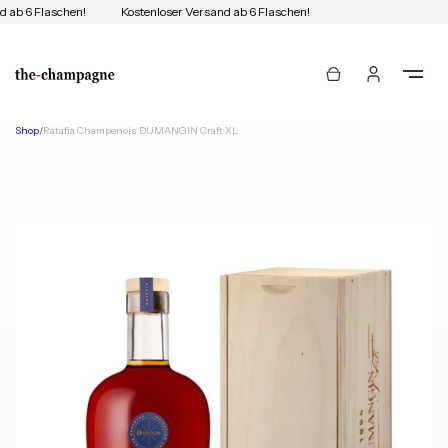
 ab 6 Flaschen!
Kostenloser Versand ab 6 Flaschen!
Shop
/
Ratafia Champenois DUMANGIN Craft XL