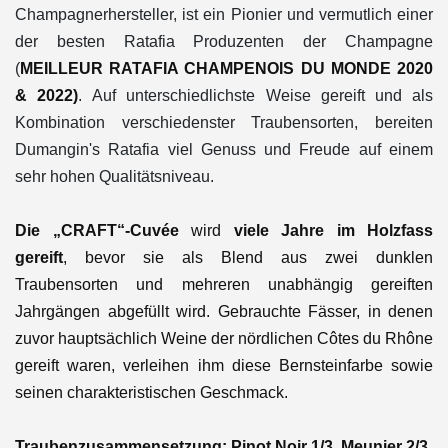
Champagnerhersteller, ist ein Pionier und vermutlich einer
der besten Ratafia Produzenten der Champagne
(
MEILLEUR RATAFIA CHAMPENOIS DU MONDE 2020
& 2022)
.
Auf unterschiedlichste Weise gereift und als
Kombination verschiedenster Traubensorten, bereiten
Dumangin's Ratafia viel Genuss und Freude auf einem
sehr hohen Qualitätsniveau.
Die „CRAFT“-Cuvé
e
wird
viele Jahre im Holzfass
gereift
, bevor sie als Blend aus zwei dunklen
Traubensorten und mehreren unabhängig gereiften
Jahrgängen abgefüllt wird. Gebrauchte Fässer, in denen
zuvor hauptsächlich Weine der nördlichen Côtes du Rhône
gereift waren, verleihen ihm diese Bernsteinfarbe sowie
seinen charakteristischen Geschmack.
Traubenzusammensetzung: Pinot Noir 1/3, Meunier 2/3