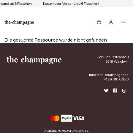
rsand ab 6 Flaschen!
Kostenloser Versand ab 6 Flaschen!
Die gesuchte Ressource wurde nicht gefunden
Schulhausstrasse 3
6318 Walchwil
info@the-champagne.ch
+41 79 618 06 26
AGB
ÜBER UNS
DATENSCHUTZ