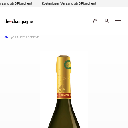
rsand ab 6 Flaschen!
Kostenloser Versand ab 6 Flaschen!
Shop
/
GRANDE RESERVE