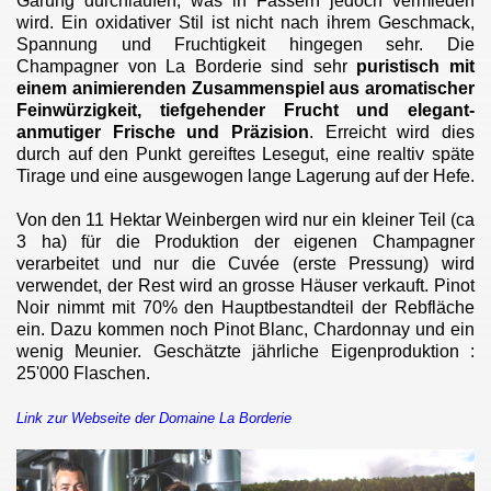
Gärung durchlaufen, was in Fässern jedoch vermieden
wird. Ein oxidativer Stil ist nicht nach ihrem Geschmack,
Spannung und Fruchtigkeit hingegen sehr.
Die
Champagner von La Borderie sind sehr
puristisch
mit
einem animierenden Zusammenspiel aus aromatischer
Feinwürzigkeit, tiefgehender Frucht und elegant-
anmutiger Frische und Präzision
. Erreicht wird dies
durch auf den Punkt gereiftes Lesegut, eine realtiv späte
Tirage und eine ausgewogen lange Lagerung auf der Hefe.
Von den 11 Hektar Weinbergen wird nur ein kleiner Teil (ca
3 ha) für die Produktion der eigenen Champagner
verarbeitet und nur die Cuvée (erste Pressung) wird
verwendet, der Rest wird an grosse Häuser verkauft. Pinot
Noir nimmt mit 70% den Hauptbestandteil der Rebfläche
ein. Dazu kommen noch Pinot Blanc, Chardonnay und ein
wenig Meunier.
Geschätzte jährliche Eigenproduktion :
25'000 Flaschen.
Link zur Webseite der Domaine La Borderie