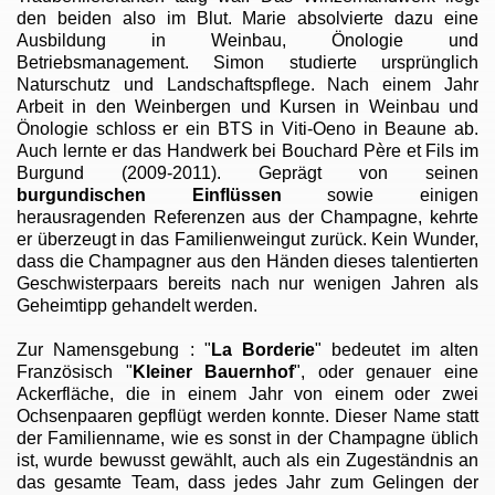
den beiden also im Blut. Marie absolvierte dazu eine
Ausbildung in Weinbau, Önologie und
Betriebsmanagement. Simon studierte ursprünglich
Naturschutz und Landschaftspflege. Nach einem Jahr
Arbeit in den Weinbergen und Kursen in Weinbau und
Önologie schloss er ein BTS in Viti-Oeno in Beaune ab.
Auch lernte er das Handwerk bei Bouchard Père et Fils im
Burgund (2009-2011). Geprägt von seinen
burgundischen Einflüssen
sowie einigen
herausragenden Referenzen aus der Champagne, kehrte
er überzeugt in das Familienweingut zurück. Kein Wunder,
dass die Champagner aus den Händen dieses talentierten
Geschwisterpaars bereits nach nur wenigen Jahren als
Geheimtipp gehandelt werden.
Zur Namensgebung : "
La Borderie
"
bedeutet im alten
Französisch "
Kleiner Bauernhof
"
, oder genauer eine
Ackerfläche, die in einem Jahr von einem oder zwei
Ochsenpaaren gepflügt werden konnte. Dieser Name statt
der Familienname, wie es sonst in der Champagne üblich
ist, wurde bewusst gewählt, auch als ein Zugeständnis an
das gesamte Team, dass jedes Jahr zum Gelingen der