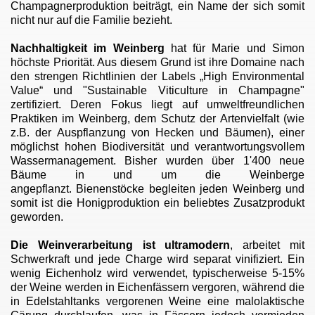
Champagnerproduktion beiträgt, ein Name der sich somit
nicht nur auf die Familie bezieht.
Nachhaltigkeit im Weinberg
ha
t für Marie und Simon
höchste Priorität. Aus diesem Grund ist ihre Domaine nach
den strengen Richtlinien der Labels „High Environmental
Value“ und "Sustainable Viticulture in Champagne"
zertifiziert. Deren Fokus liegt auf umweltfreundlichen
Praktiken im Weinberg, dem Schutz der Artenvielfalt (wie
z.B. der Auspflanzung von Hecken und Bäumen), einer
möglichst hohen Biodiversität und verantwortungsvollem
Wassermanagement. Bisher wurden über 1'400 neue
Bäume in und um die Weinberge
angepflanzt. Bienenstöcke begleiten jeden Weinberg und
somit ist die Honigproduktion ein beliebtes Zusatzprodukt
geworden.
Die Weinverarbeitung ist ultramodern
, arbeitet mit
Schwerkraft und jede Charge wird separat vinifiziert. Ein
wenig Eichenholz wird verwendet, typischerweise 5-15%
der Weine werden in Eichenfässern vergoren, während die
in Edelstahltanks vergorenen Weine eine malolaktische