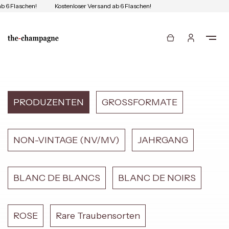
 6 Flaschen!
Kostenloser Versand ab 6 Flaschen!
PRODUZENTEN
GROSSFORMATE
NON-VINTAGE (NV/MV)
JAHRGANG
BLANC DE BLANCS
BLANC DE NOIRS
ROSE
Rare Traubensorten