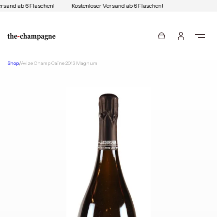
rsand ab 6 Flaschen!
Kostenloser Versand ab 6 Flaschen!
Shop
/
Avize Champ Caïne 2013 Magnum