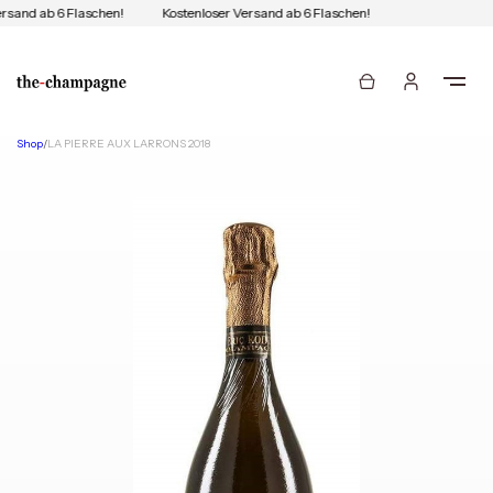
rsand ab 6 Flaschen!
Kostenloser Versand ab 6 Flaschen!
Shop
/
LA PIERRE AUX LARRONS 2018