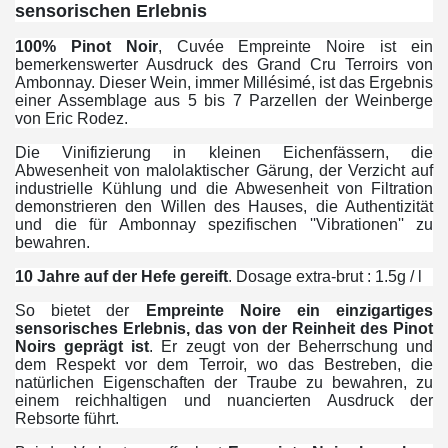
sensorischen Erlebnis
100% Pinot Noir
, Cuvée Empreinte Noire ist ein
bemerkenswerter Ausdruck des Grand Cru Terroirs von
Ambonnay. Dieser Wein, immer Millésimé, ist das Ergebnis
einer Assemblage aus 5 bis 7 Parzellen der Weinberge
von Eric Rodez.
Die Vinifizierung in kleinen Eichenfässern, die
Abwesenheit von malolaktischer Gärung, der Verzicht auf
industrielle Kühlung und die Abwesenheit von Filtration
demonstrieren den Willen des Hauses, die Authentizität
und die für Ambonnay spezifischen ''Vibrationen'' zu
bewahren.
10 Jahre auf der Hefe gereift
. Dosage extra-brut : 1.5g / l
So bietet der
Empreinte Noire ein einzigartiges
sensorisches Erlebnis, das von der Reinheit des Pinot
Noirs geprägt ist
. Er zeugt von der Beherrschung und
dem Respekt vor dem Terroir, wo das Bestreben, die
natürlichen Eigenschaften der Traube zu bewahren, zu
einem reichhaltigen und nuancierten Ausdruck der
Rebsorte führt.