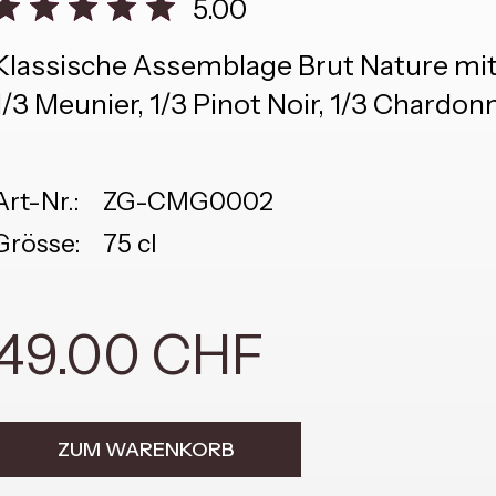
5.00
Klassische Assemblage Brut Nature mi
1/3 Meunier, 1/3 Pinot Noir, 1/3 Chardon
Art-Nr.:
ZG-CMG0002
Grösse:
75 cl
49.00 CHF
ZUM WARENKORB