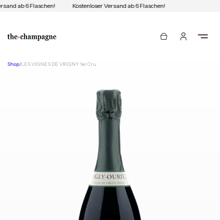
rsand ab 6 Flaschen!
Kostenloser Versand ab 6 Flaschen!
Shop
/
LES VIGNES DE VRIGNY 1er Cru