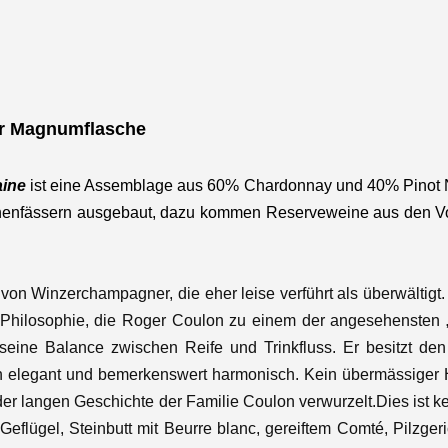
er Magnumflasche
aine
ist
eine Assemblage aus 60% Chardonnay und 40% Pinot Noir
chenfässern ausgebaut, dazu kommen Reserveweine aus den V
n Winzerchampagner, die eher leise verführt als überwältigt. 
rte Philosophie, die Roger Coulon zu einem der angesehenste
ne Balance zwischen Reife und Trinkfluss. Er besitzt den vi
h elegant und bemerkenswert harmonisch. Kein übermässiger Hol
n der langen Geschichte der Familie Coulon verwurzelt.
Dies ist k
flügel, Steinbutt mit Beurre blanc, gereiftem Comté, Pilzgeri