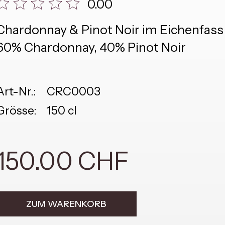
0.00
Chardonnay & Pinot Noir im Eichenfa
60% Chardonnay, 40% Pinot Noir
Art-Nr.:
CRC0003
Grösse:
150 cl
150.00 CHF
ZUM WARENKORB