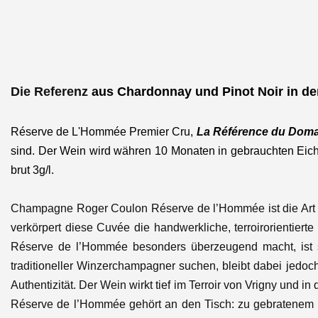
Die Referenz
aus Chardonnay und Pinot Noir in d
Réserve de L'Hommée Premier Cru,
La Référence du Dom
sind.
Der Wein wird währen 10 Monaten in gebrauchten Ei
brut 3g/l.
Champagne Roger Coulon Réserve de l’Hommée ist die Art vo
verkörpert diese Cuvée die handwerkliche, terroirorientie
Réserve de l’Hommée besonders überzeugend macht, ist sei
traditioneller Winzerchampagner suchen, bleibt dabei jedoc
Authentizität. Der Wein wirkt tief im Terroir von Vrigny und i
Réserve de l’Hommée gehört an den Tisch: zu gebratenem Ge