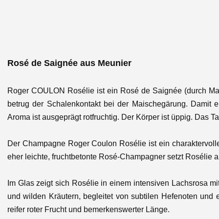
Rosé de Saignée aus Meunier
Roger COULON Rosélie ist ein Rosé de Saignée (durch Ma
betrug der Schalenkontakt bei der Maischegärung. Damit er
Aroma ist ausgeprägt rotfruchtig. Der Körper ist üppig. Das T
Der Champagne Roger Coulon Rosélie ist ein charaktervoller
eher leichte, fruchtbetonte Rosé-Champagner setzt Rosélie au
Im Glas zeigt sich Rosélie in einem intensiven Lachsrosa m
und wilden Kräutern, begleitet von subtilen Hefenoten und 
reifer roter Frucht und bemerkenswerter Länge.