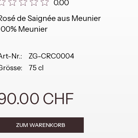
0.00
Rosé de Saignée aus Meunier
100% Meunier
Art-Nr.:
ZG-CRC0004
Grösse:
75 cl
90.00 CHF
ZUM WARENKORB