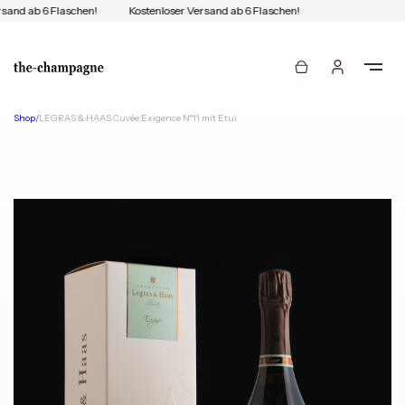
sand ab 6 Flaschen!
Kostenloser Versand ab 6 Flaschen!
Shop
/
LEGRAS & HAAS Cuvée Exigence N°11 mit Etui