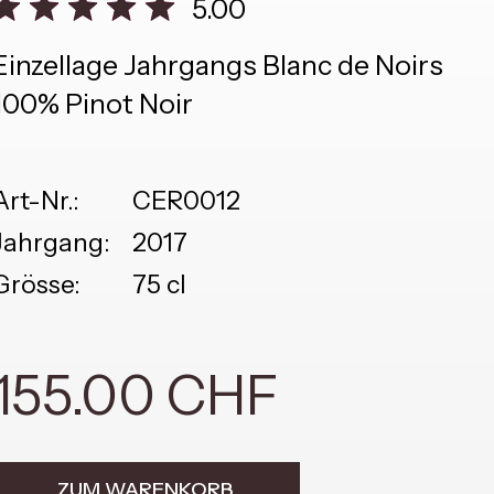
5.00
Einzellage Jahrgangs Blanc de Noirs
100% Pinot Noir
Art-Nr.:
CER0012
Jahrgang:
2017
Grösse:
75 cl
155.00 CHF
ZUM WARENKORB