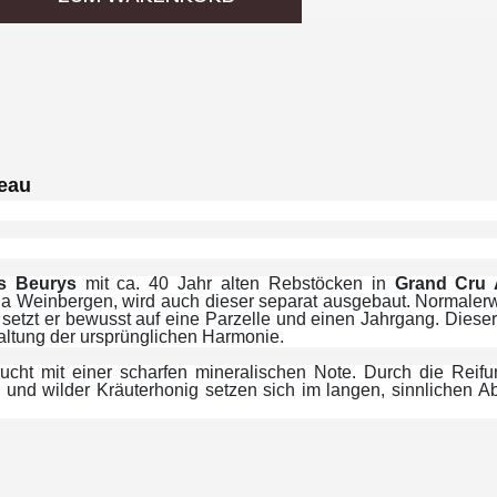
veau
s Beurys
mit ca. 40 Jahr alten Rebstöcken in
Grand Cru
ha Weinbergen, wird auch dieser separat ausgebaut. Normalerw
r setzt er bewusst auf eine Parzelle und einen Jahrgang. Diese
altung der ursprünglichen Harmonie.
rucht mit einer scharfen mineralischen Note. Durch die Reifu
n und wilder Kräuterhonig setzen sich im langen, sinnlichen A