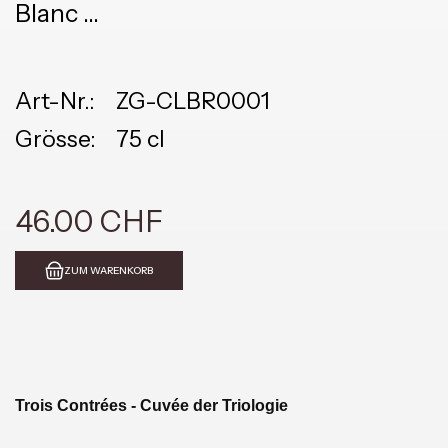
Blanc
70% Pinot Noir, 23% Chardonnay, 7%
Pinot Blanc
Art-Nr.:
ZG-CLBR0001
Grösse:
75 cl
46.00 CHF
ZUM WARENKORB
Trois Contrées - Cuvée der Triologie