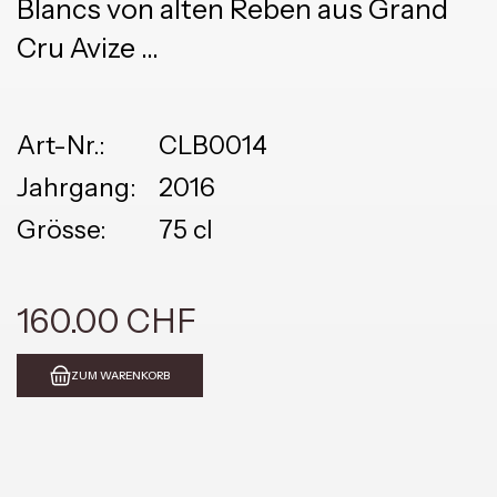
Blancs von alten Reben aus Grand
Cru Avize
100% Chardonnay Millésime extra-
brut
Art-Nr.:
CLB0014
Jahrgang:
2016
Grösse:
75 cl
160.00 CHF
ZUM WARENKORB