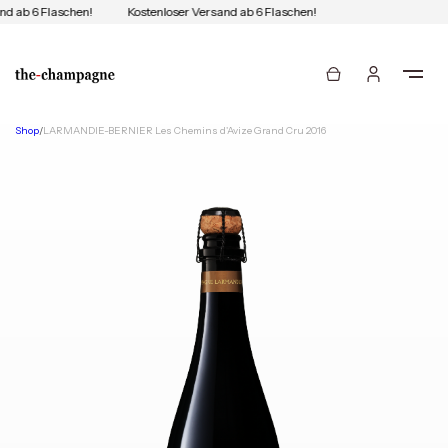
nd ab 6 Flaschen!
Kostenloser Versand ab 6 Flaschen!
Shop
/
LARMANDIE-BERNIER Les Chemins d'Avize Grand Cru 2016