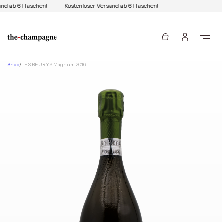
nd ab 6 Flaschen!
Kostenloser Versand ab 6 Flaschen!
Shop
/
LES BEURYS Magnum 2016