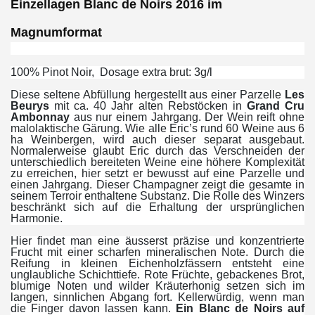
Einzellagen Blanc de Noirs 2016 im
Magnumformat
100% Pinot Noir, Dosage extra brut: 3g/l
Diese seltene Abfüllung hergestellt aus einer Parzelle
Les
Beurys
mit ca. 40 Jahr alten Rebstöcken in
Grand Cru
Ambonnay
aus nur einem Jahrgang. Der Wein reift ohne
malolaktische Gärung. Wie alle Eric’s rund 60 Weine aus 6
ha Weinbergen, wird auch dieser separat ausgebaut.
Normalerweise glaubt Eric durch das Verschneiden der
unterschiedlich bereiteten Weine eine höhere Komplexität
zu erreichen, hier setzt er bewusst auf eine Parzelle und
einen Jahrgang. Dieser Champagner zeigt die gesamte in
seinem Terroir enthaltene Substanz. Die Rolle des Winzers
beschränkt sich auf die Erhaltung der ursprünglichen
Harmonie.
Hier findet man eine äusserst präzise und konzentrierte
Frucht mit einer scharfen mineralischen Note. Durch die
Reifung in kleinen Eichenholzfässern entsteht eine
unglaubliche Schichttiefe. Rote Früchte, gebackenes Brot,
blumige Noten und wilder Kräuterhonig setzen sich im
langen, sinnlichen Abgang fort. Kellerwürdig, wenn man
die Finger davon lassen kann.
Ein Blanc de Noirs auf