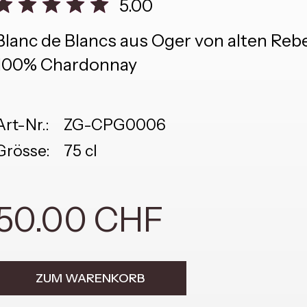
5.00
Blanc de Blancs aus Oger von alten Re
100% Chardonnay
Art-Nr.:
ZG-CPG0006
Grösse:
75 cl
50.00 CHF
ZUM WARENKORB