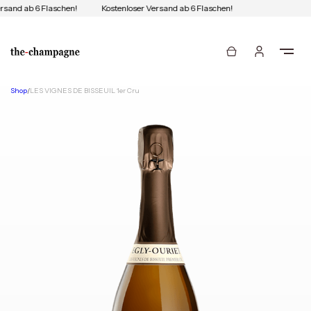
rsand ab 6 Flaschen!
Kostenloser Versand ab 6 Flaschen!
Shop
/
LES VIGNES DE BISSEUIL 1er Cru