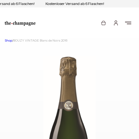
rsand ab 6 Flaschen!
Kostenloser Versand ab 6 Flaschen!
Shop
/
BOUZY VINTAGE Blanc de Noirs 2016