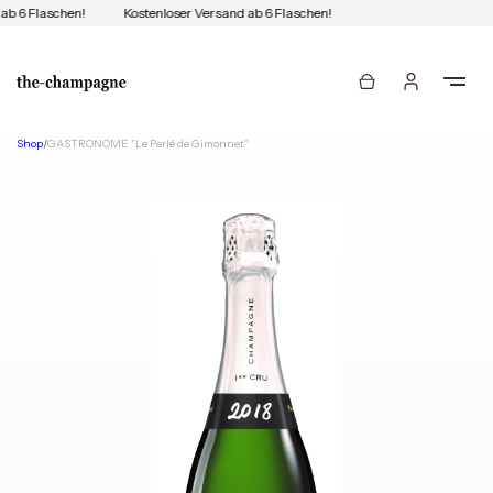
ab 6 Flaschen!
Kostenloser Versand ab 6 Flaschen!
Shop
/
GASTRONOME "Le Perlé de Gimonnet"