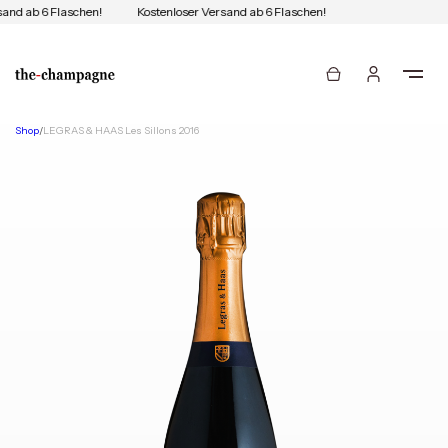
and ab 6 Flaschen!
Kostenloser Versand ab 6 Flaschen!
Shop
/
LEGRAS & HAAS Les Sillons 2016