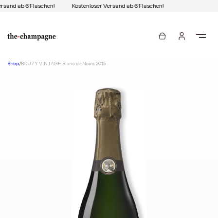
rsand ab 6 Flaschen!
Kostenloser Versand ab 6 Flaschen!
Shop
/
BOUZY VINTAGE Blanc de Noirs 2015