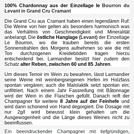
100% Chardonnay aus der Einzellage le
Bourron du
Levant
in Grand Cru Cramant
Die Grand Cru aus Cramant haben einen legendären Ruf:
Die Weine von hier gelten als besonders harmonisch was
das Verhältnis von Geschmeidigkeit und Mineralität
anbelangt. Die
östliche Hanglage
(Levant)
der Einzellage
Le Bourron, wo die trauben bereits die ersten
Sonnenstrahlen des Morgens aufnehmen so wie die mit
Ton durchzogenen Kreideböden tragen hierzu
entscheidend bei. Larmandier besitzt hier zudem den
Schatz
alter Reben, zwischen 60 und 85 Jahren
.
Um dieses Terroir im Wein zu bewahren, lässt Larmandier
seine Weine mit weinbergseigenen Hefen im Holzfass
spontan vergären; auch die Malolaktik setzt spontan ein;
unfiltriert. Nach einem Jahr Fassreifung mit Bâtonnage
wird der Wein in die Flaschen gefüllt.
Danach reift der
Champagner für weitere
8
Jahre auf der Feinhefe
und
wird dann schonend von Hand degorgiert. Die Dosage mit
nur 2g/l wird bewusst klein gehalten um die
Ausgewogenheit und die Länge dieses Weines nicht zu
beeinflussen.
Ein beeindruckender Champagner mit tiefgründigen,