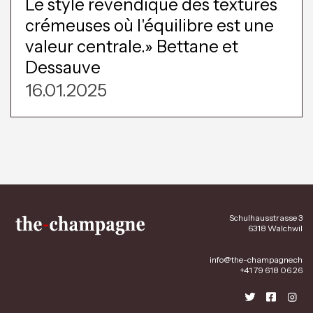
Le style revendique des textures
crémeuses où l'équilibre est une
valeur centrale.» Bettane et
Dessauve
16.01.2025
Schulhausstrasse 3
6318 Walchwil
info@the-champagne.ch
+41 79 618 06 26