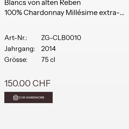
Blancs von alten Reben
100% Chardonnay Millésime extra-
brut
Art-Nr.:
ZG-CLB0010
Jahrgang:
2014
Grösse:
75 cl
150.00 CHF
ZUM WARENKORB