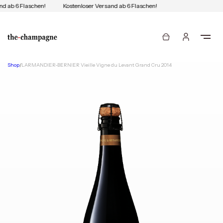
d ab 6 Flaschen!
Kostenloser Versand ab 6 Flaschen!
Shop
/
LARMANDIER-BERNIER Vieille Vigne du Levant Grand Cru 2014