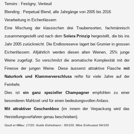
Terroirs : Festigny, Venteuil
Blending : Perpetual Blend, alle Jahrgänge von 2005 bis 2016
Verarbeitung in Eichenfässern
Eine Mischung der klassischen drei Traubensorten, fachmännisch
zusammengestellt und nach dem
Solera Prinzip
hergestellt, die bis ins
Jahr 2005 zurückreicht. Die Endlosreserve
lagert bei Grumier in grossen
Eichenfässern. Alljährlich werden diesen alten Weinen, 25% junge
Weine zugefügt. So verschmilzt die aromatische Komplexität mit der
Finesse der jungen Weine. Diese äusserst attraktive Flasche
mit
Naturkork und Klammerverschluss
reifte für viele Jahre auf der
Feinhefe.
Dies ist
ein ganz spezieller Champagner
empfohlen zu einer
besonderen Mahlzeit und für einen bedeutungsvollen Anlass.
Mit attraktiver Geschenkbox
(im innern der Verpackung wird das
Herstellungsverfahren genau beschrieben).
Gault et Millau: 17/20,
Guide Eichelmann : 90/100,
Wine Enthusiast 94/100