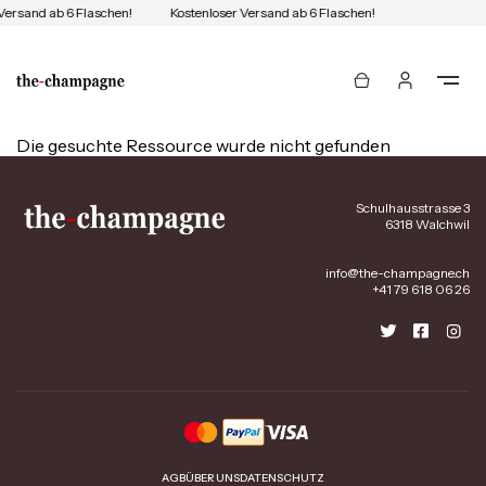
Versand ab 6 Flaschen!
Kostenloser Versand ab 6 Flaschen!
Die gesuchte Ressource wurde nicht gefunden
Schulhausstrasse 3
6318 Walchwil
info@the-champagne.ch
+41 79 618 06 26
AGB
ÜBER UNS
DATENSCHUTZ