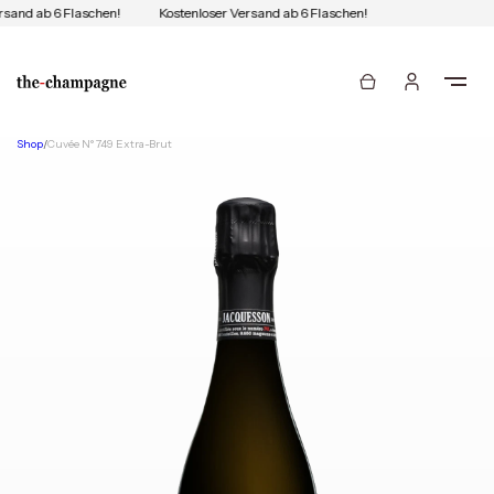
rsand ab 6 Flaschen!
Kostenloser Versand ab 6 Flaschen!
Shop
/
Cuvée N° 749 Extra-Brut