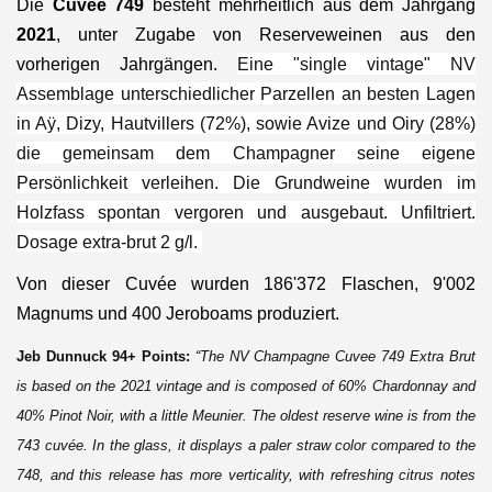
Die
Cuvée 749
besteht mehrheitlich aus dem Jahrgang
2021
, u
nter
Zugabe von Reserveweinen aus den
vorherigen Jahrgängen.
Eine "single vintage" NV
Assemblage unterschiedlicher Parzellen an besten Lagen
in Aÿ, Dizy, Hautvillers (72%), sowie Avize und Oiry (28%)
die gemeinsam dem Champagner seine eigene
Persönlichkeit verleihen.
Die Grundweine wurden im
Holzfass spontan vergoren und ausgebaut. Unfiltriert.
Dosage extra-brut 2 g/l.
Von dieser Cuvée wurden 186'372 Flaschen, 9'002
Magnums und 400 Jeroboams produziert.
Jeb Dunnuck 94+ Points:
“The NV Champagne Cuvee 749 Extra Brut
is based on the 2021 vintage and is composed of 60% Chardonnay and
40% Pinot Noir, with a little Meunier. The oldest reserve wine is from the
743 cuvée. In the glass, it displays a paler straw color compared to the
748, and this release has more verticality, with refreshing citrus notes