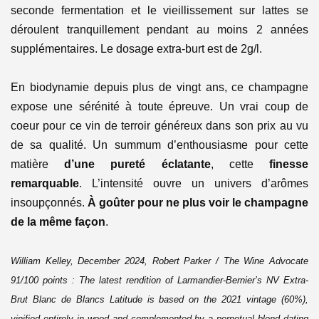
seconde fermentation et le vieillissement sur lattes se
déroulent tranquillement pendant au moins 2 années
supplémentaires. Le dosage extra-burt est de 2g/l.
En biodynamie depuis plus de vingt ans, ce champagne
expose une sérénité à toute épreuve. Un vrai coup de
coeur pour ce vin de terroir généreux dans son prix au vu
de sa qualité. Un summum d’enthousiasme pour cette
matière
d’une pureté éclatante
, cette
finesse
remarquable
. L’intensité ouvre un univers d’arômes
insoupçonnés.
À goûter pour ne plus voir le champagne
de la même façon
.
William Kelley, December 2024, Robert Parker / The Wine Advocate
91/100 points :
The latest rendition of Larmandier-Bernier’s NV Extra-
Brut Blanc de Blancs Latitude is based on the 2021 vintage (60%),
vinified entirely in wood and complemented by a perpetual blend dating