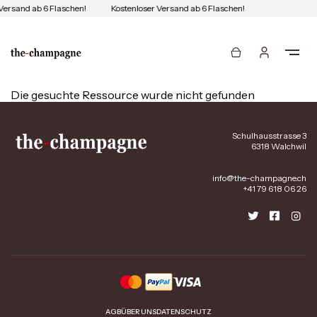
Versand ab 6 Flaschen!
Kostenloser Versand ab 6 Flaschen!
Die gesuchte Ressource wurde nicht gefunden
Schulhausstrasse 3
6318 Walchwil
info@the-champagne.ch
+41 79 618 06 26
AGB
ÜBER UNS
DATENSCHUTZ