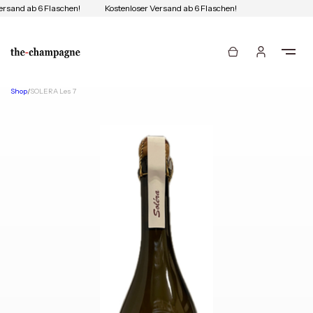
ersand ab 6 Flaschen!
Kostenloser Versand ab 6 Flaschen!
Shop
/
SOLERA Les 7