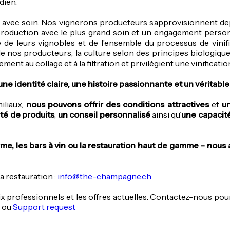
dien.
s avec soin. Nos vignerons producteurs s’approvisionnent 
oduction avec le plus grand soin et un engagement personn
e leurs vignobles et de l’ensemble du processus de vinifi
e nos producteurs, la culture selon des principes biologique
ent au collage et à la filtration et privilégient une vinificatio
ne identité claire, une histoire passionnante et un véritable 
iliaux,
nous pouvons offrir des conditions attractives
et
un
ité de produits
,
un conseil personnalisé
ainsi qu’
une capacité
me, les bars à vin ou la restauration haut de gamme – nous 
a restauration :
info@the-champagne.ch
 professionnels et les offres actuelles.
Contactez-nous pour
ou
Support request