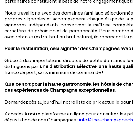
partenaires constituent la base de notre engagement quoti
Nous travaillons avec des domaines familiaux sélectionné
propres vignobles et accompagnent chaque étape de la pr
vignerons indépendants conservent la maîtrise complète d
caractère, de précision et de personnalité. Pour nombre d
avec retenue (extra-brut ou brut nature), ils renoncent largem
Pour la restauration, cela signifie : des Champagnes avec u
Grâce à des importations directes de petits domaines fam
distinguons par
une distribution sélective
,
une
haute qual
franco de port, sans minimum de commande !
Que ce soit pour la haute gastronomie, les hôtels de char
des expériences de Champagne exceptionnelles.
Demandez dès aujourd’hui notre liste de prix actuelle pour l
Accédez à notre plateforme en ligne pour consulter les prix
dégustation de nos Champagnes :
info@the-champagne.ch