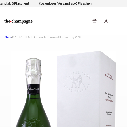
and ab 6 Flaschen!
Kostenloser Versand ab 6 Flaschen!
Shop
/
SPECIAL CLUB Grands Terroirs de Chardonnay 2016