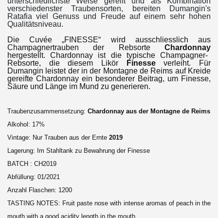
unterschiedlichste Weise gereift und als Kombination
verschiedenster Traubensorten, bereiten Dumangin's
Ratafia viel Genuss und Freude auf einem sehr hohen
Qualitätsniveau.
Die Cuvée „FINESSE“ wird ausschliesslich aus
Champagnertrauben der Rebsorte
Chardonnay
hergestellt. Chardonnay ist die typische Champagner-
Rebsorte, die diesem Likör
Finesse
verleiht. Für
Dumangin leistet der in der Montagne de Reims auf Kreide
gereifte Chardonnay ein besonderer Beitrag, um Finesse,
Säure und Länge im Mund zu generieren.
Traubenzusammensetzung:
Chardonnay aus der Montagne de Reims
Alkohol: 17%
Vintage: Nur Trauben aus der Ernte
2019
Lagerung: Im Stahltank zu Bewahrung der Finesse
BATCH : CH2019
Abfüllung: 01/2021
Anzahl Flaschen: 1200
TASTING NOTES: Fruit paste nose with intense aromas of peach in the
mouth with a good acidity length in the mouth