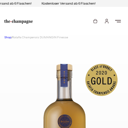
rsand ab 6 Flaschen!
Kostenloser Versand ab 6 Flaschen!
Shop
/
Ratafia Champenois DUMANGIN Finesse