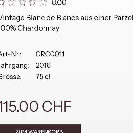
0.00
Vintage Blanc de Blancs aus einer Parze
100% Chardonnay
Art-Nr.:
CRC0011
Jahrgang:
2016
Grösse:
75 cl
115.00 CHF
ZUM WARENKORB